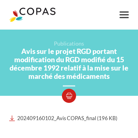
Publications
Avis sur le projet RGD portant
modification du RGD modifié du 15
décembre 1992 relatif à la mise sur le
marché des médicaments
202409160102_Avis COPAS_final (196 KB)