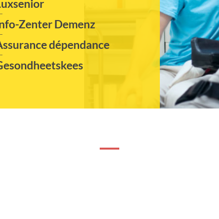
Luxsenior
Info-Zenter Demenz
Assurance dépendance
Gesondheetskees