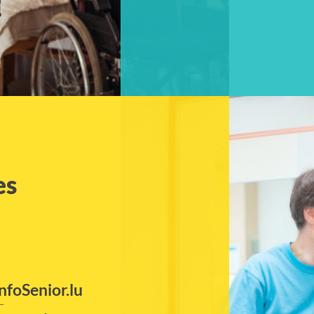
es
InfoSenior.lu