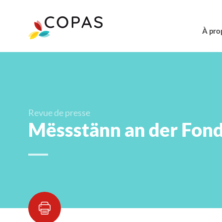
À pro
Revue de presse
Mëssstänn an der Fond