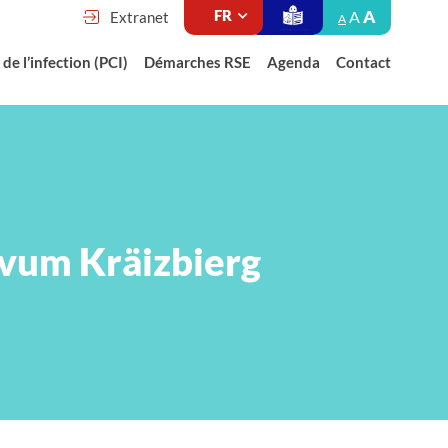
A
A
Extranet
A
de l’infection (PCI)
Démarches RSE
Agenda
Contact
 vum Kräizbierg