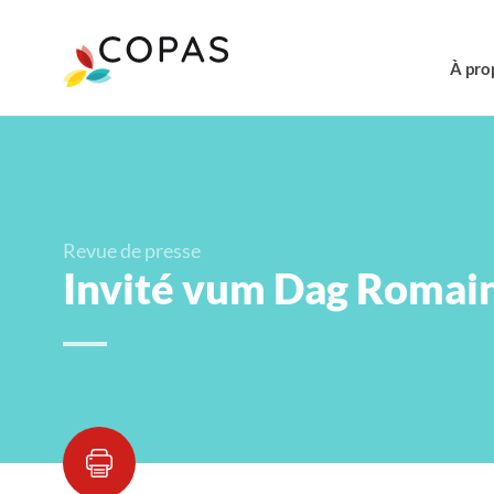
À pro
Revue de presse
Invité vum Dag Romain