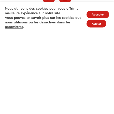
Nous utilisons des cookies pour vous offrir la
meilleure expérience sur notre site.
Accepter
Vous pouvez en savoir plus sur les cookies que
nous utilisons ou les désactiver dans les
Rejeter
paramètres
.
7A rue de Turi
L-3378 Livange
27 17 22
Extranet
Mentions légales
Politique de protection des données
© Copyright 2026 - COPAS