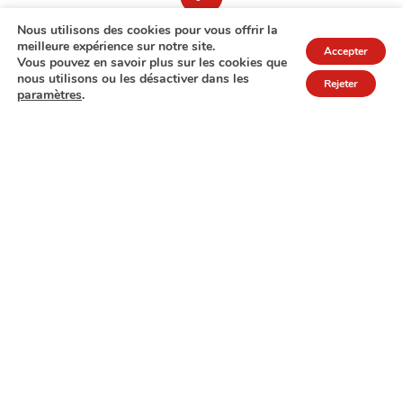
Nous utilisons des cookies pour vous offrir la
meilleure expérience sur notre site.
Accepter
Vous pouvez en savoir plus sur les cookies que
nous utilisons ou les désactiver dans les
Rejeter
paramètres
.
7A rue de Turi
L-3378 Livange
27 17 22
Extranet
Mentions légales
Politique de protection des données
© Copyright 2026 - COPAS