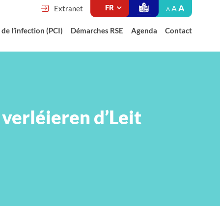
A
A
Extranet
A
de l’infection (PCI)
Démarches RSE
Agenda
Contact
verléieren d’Leit