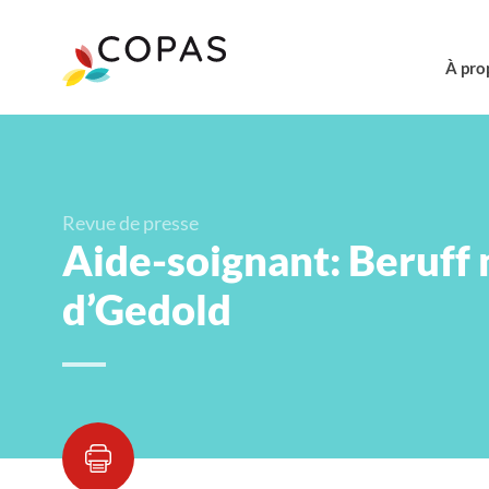
À pro
Revue de presse
Aide-soignant: Beruff 
d’Gedold