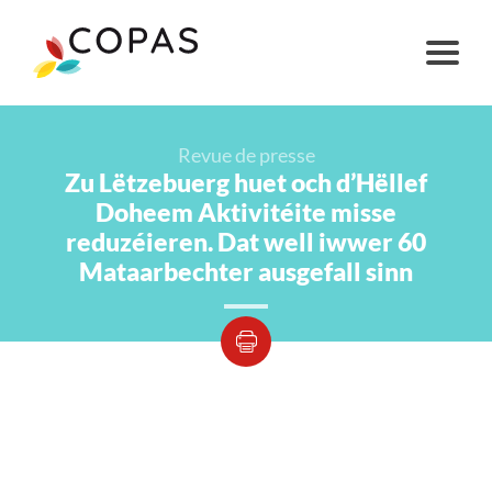
Revue de presse
Zu Lëtzebuerg huet och d’Hëllef
Doheem Aktivitéite misse
reduzéieren. Dat well iwwer 60
Mataarbechter ausgefall sinn