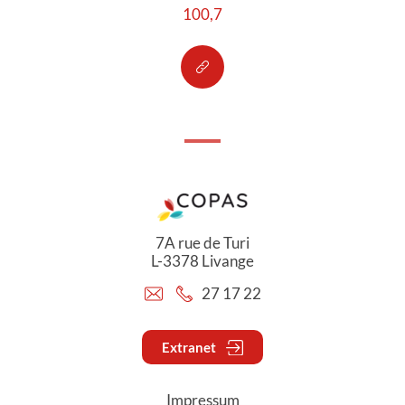
100,7
7A rue de Turi
L-3378 Livange
27 17 22
Extranet
Impressum