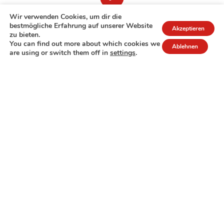
Wir verwenden Cookies, um dir die
bestmögliche Erfahrung auf unserer Website
Akzeptieren
zu bieten.
You can find out more about which cookies we
Ablehnen
are using or switch them off in
settings
.
7A rue de Turi
L-3378 Livange
27 17 22
Extranet
Impressum
Datenschutzrichtlinie
© Copyright 2026 - COPAS