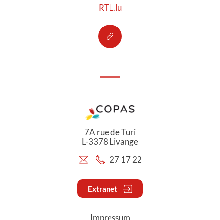
RTL.lu
7A rue de Turi
L-3378 Livange
27 17 22
Extranet
Impressum