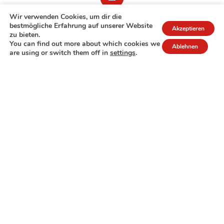
Wir verwenden Cookies, um dir die
bestmögliche Erfahrung auf unserer Website
Akzeptieren
zu bieten.
You can find out more about which cookies we
Ablehnen
are using or switch them off in
settings
.
7A rue de Turi
L-3378 Livange
27 17 22
Extranet
Impressum
Datenschutzrichtlinie
© Copyright 2026 - COPAS