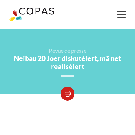
Revue de presse
Neibau 20 Joer diskutéiert, mä net
realiséiert