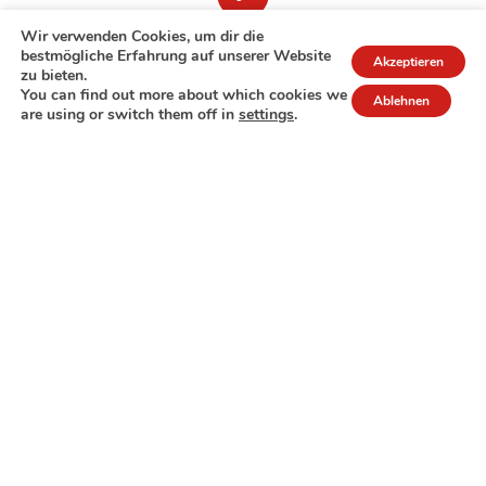
Wir verwenden Cookies, um dir die
bestmögliche Erfahrung auf unserer Website
Akzeptieren
zu bieten.
You can find out more about which cookies we
Ablehnen
are using or switch them off in
settings
.
7A rue de Turi
L-3378 Livange
27 17 22
Extranet
Impressum
Datenschutzrichtlinie
© Copyright 2026 - COPAS