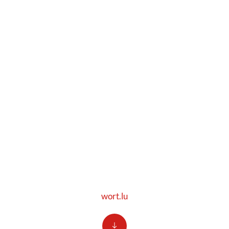
wort.lu