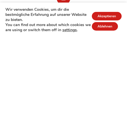
Wir verwenden Cookies, um dir die
bestmögliche Erfahrung auf unserer Website
Akzeptieren
zu bieten.
You can find out more about which cookies we
Ablehnen
are using or switch them off in
settings
.
7A rue de Turi
L-3378 Livange
27 17 22
Extranet
Impressum
Datenschutzrichtlinie
© Copyright 2026 - COPAS