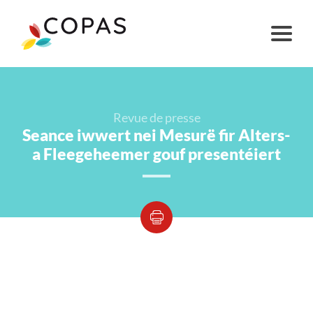
Revue de presse
Seance iwwert nei Mesurë fir Alters-
a Fleegeheemer gouf presentéiert