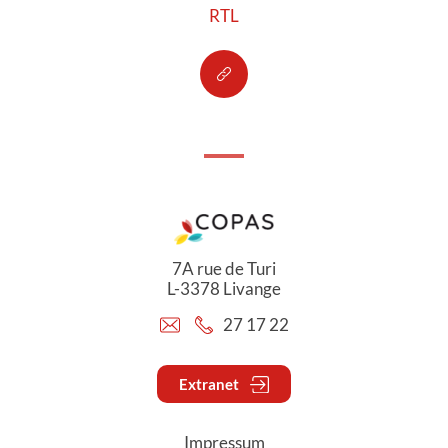
RTL
7A rue de Turi
L-3378 Livange
27 17 22
Extranet
Impressum