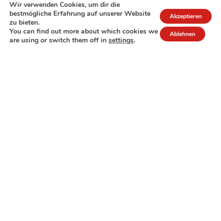
Wir verwenden Cookies, um dir die
bestmögliche Erfahrung auf unserer Website
Akzeptieren
zu bieten.
You can find out more about which cookies we
Ablehnen
are using or switch them off in
settings
.
7A rue de Turi
L-3378 Livange
27 17 22
Extranet
Impressum
Datenschutzrichtlinie
© Copyright 2026 - COPAS