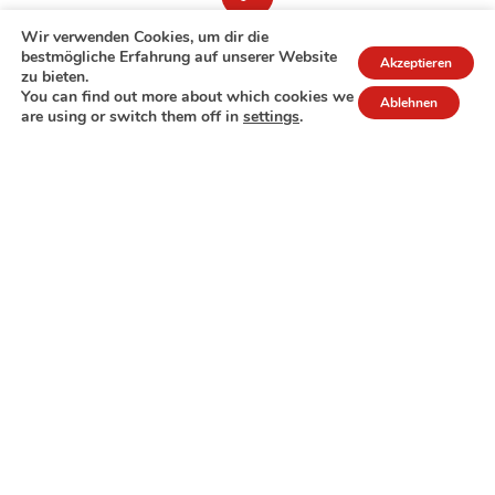
Wir verwenden Cookies, um dir die
bestmögliche Erfahrung auf unserer Website
Akzeptieren
zu bieten.
You can find out more about which cookies we
Ablehnen
are using or switch them off in
settings
.
7A rue de Turi
L-3378 Livange
27 17 22
Extranet
Impressum
Datenschutzrichtlinie
© Copyright 2026 - COPAS