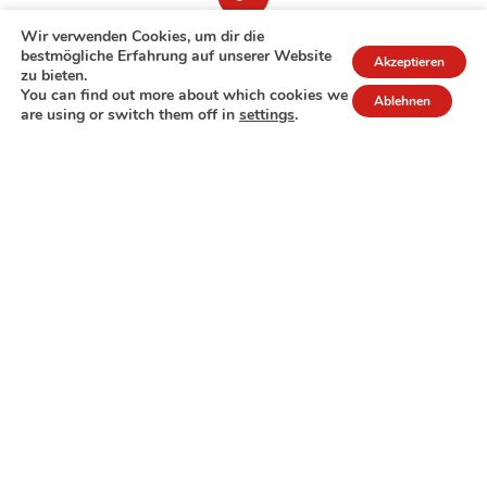
Wir verwenden Cookies, um dir die
bestmögliche Erfahrung auf unserer Website
Akzeptieren
zu bieten.
You can find out more about which cookies we
Ablehnen
are using or switch them off in
settings
.
7A rue de Turi
L-3378 Livange
27 17 22
Extranet
Impressum
Datenschutzrichtlinie
© Copyright 2026 - COPAS