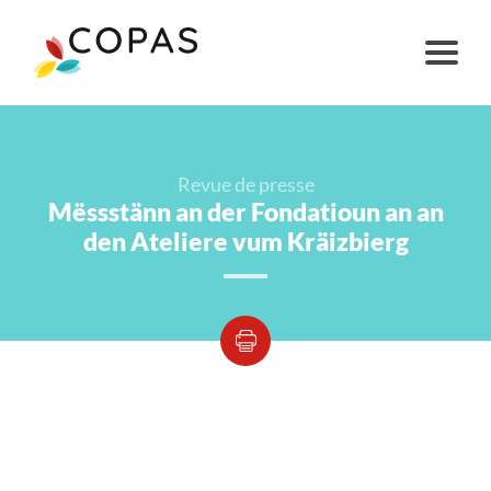
Revue de presse
Mëssstänn an der Fondatioun an an
den Ateliere vum Kräizbierg