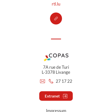
rtl.lu
7A rue de Turi
L-3378 Livange
27 17 22
Extranet
Impressum