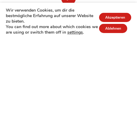
Wir verwenden Cookies, um dir die
bestmögliche Erfahrung auf unserer Website
Akzeptieren
zu bieten.
You can find out more about which cookies we
Ablehnen
are using or switch them off in
settings
.
7A rue de Turi
L-3378 Livange
27 17 22
Extranet
Impressum
Datenschutzrichtlinie
© Copyright 2026 - COPAS