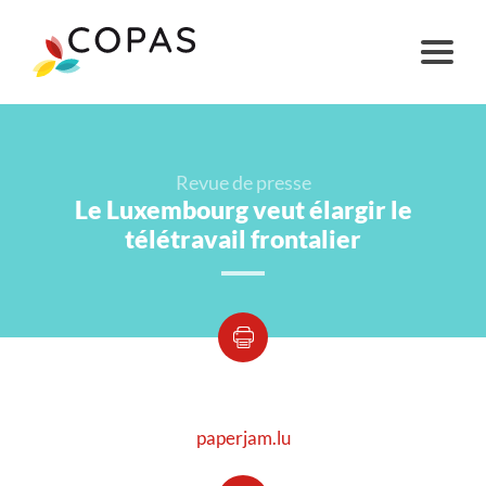
Revue de presse
Le Luxembourg veut élargir le
télétravail frontalier
paperjam.lu