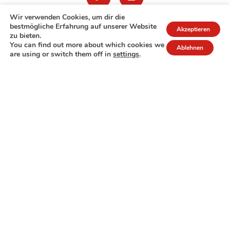
Wir verwenden Cookies, um dir die
bestmögliche Erfahrung auf unserer Website
Akzeptieren
zu bieten.
You can find out more about which cookies we
Ablehnen
are using or switch them off in
settings
.
7A rue de Turi
L-3378 Livange
27 17 22
Extranet
Impressum
Datenschutzrichtlinie
© Copyright 2026 - COPAS