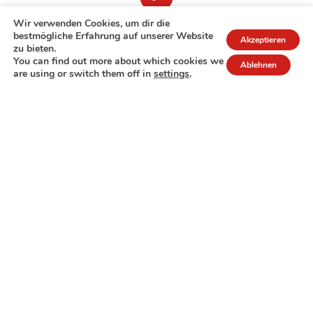
Wir verwenden Cookies, um dir die
bestmögliche Erfahrung auf unserer Website
Akzeptieren
zu bieten.
You can find out more about which cookies we
Ablehnen
are using or switch them off in
settings
.
7A rue de Turi
L-3378 Livange
27 17 22
Extranet
Impressum
Datenschutzrichtlinie
© Copyright 2026 - COPAS