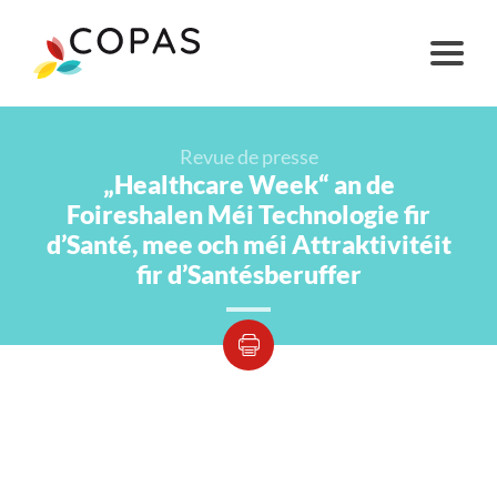
Revue de presse
„Healthcare Week“ an de
Foireshalen Méi Technologie fir
d’Santé, mee och méi Attraktivitéit
fir d’Santésberuffer