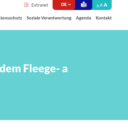
A
A
Extranet
A
tionsschutz
Soziale Verantwortung
Agenda
Kontakt
dem Fleege- a