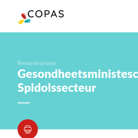
Revue de presse
Gesondheetsministesch
Spidolssecteur