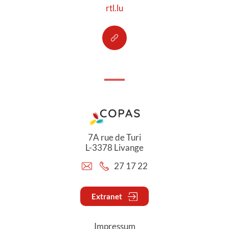
rtl.lu
7A rue de Turi
L-3378 Livange
27 17 22
Extranet
Impressum