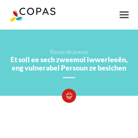
Revue de presse
Et soll ee sech zweemol iwwerleeën,
eng vulnerabel Persoun ze besichen