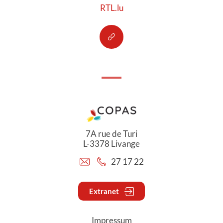
RTL.lu
7A rue de Turi
L-3378 Livange
27 17 22
Extranet
Impressum