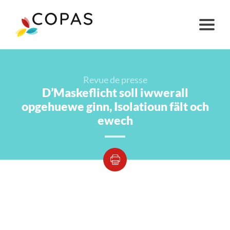
Revue de presse
D’Maskeflicht soll iwwerall
opgehuewe ginn, Isolatioun fält och
ewech