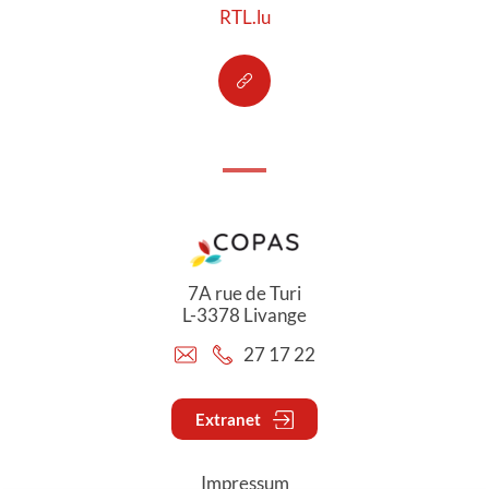
RTL.lu
7A rue de Turi
L-3378 Livange
27 17 22
Extranet
Impressum