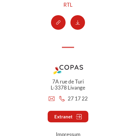
RTL
7A rue de Turi
L-3378 Livange
27 17 22
Extranet
Impressum