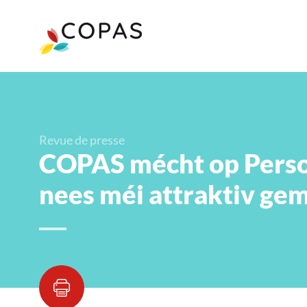
Revue de presse
COPAS mécht op Perso
nees méi attraktiv ge