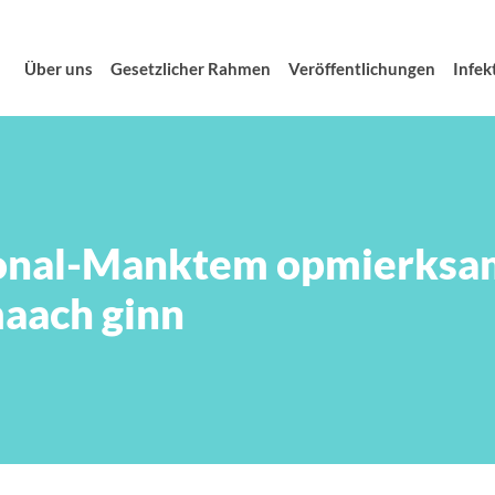
Über uns
Gesetzlicher Rahmen
Veröffentlichungen
Infek
nal-Manktem opmierksam 
maach ginn