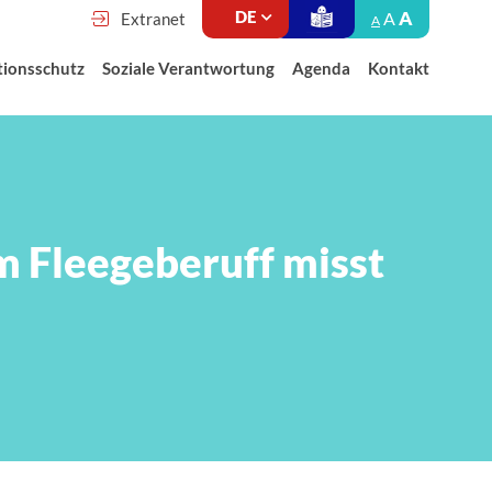
A
A
Extranet
A
tionsschutz
Soziale Verantwortung
Agenda
Kontakt
Fleegeberuff misst