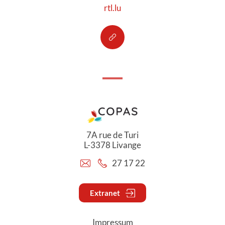
rtl.lu
7A rue de Turi
L-3378 Livange
27 17 22
Extranet
Impressum