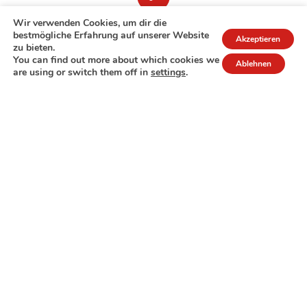
Wir verwenden Cookies, um dir die
bestmögliche Erfahrung auf unserer Website
Akzeptieren
zu bieten.
You can find out more about which cookies we
Ablehnen
are using or switch them off in
settings
.
7A rue de Turi
L-3378 Livange
27 17 22
Extranet
Impressum
Datenschutzrichtlinie
© Copyright 2026 - COPAS