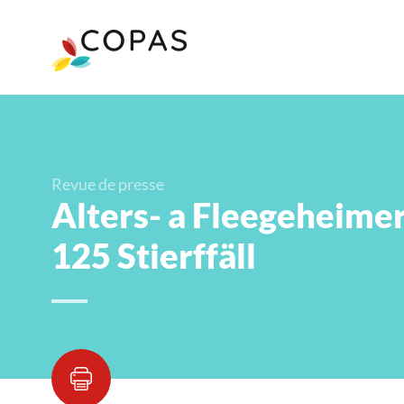
Revue de presse
Alters- a Fleegeheimer
125 Stierffäll