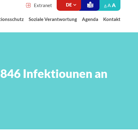
A
A
Extranet
A
tionsschutz
Soziale Verantwortung
Agenda
Kontakt
l 846 Infektiounen an