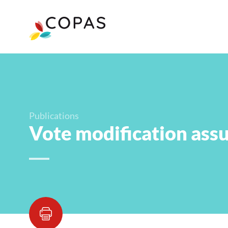
Publications
Vote modification as