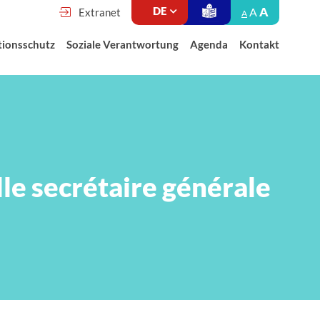
A
A
Extranet
A
tionsschutz
Soziale Verantwortung
Agenda
Kontakt
e secrétaire générale